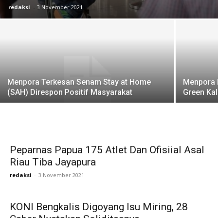
redaksi
-
3 November 2021
Menpora Terkesan Senam Stay at Home
Menpora 
(SAH) Direspon Positif Masyarakat
Green Kal
Peparnas Papua 175 Atlet Dan Ofisiial Asal
Riau Tiba Jayapura
redaksi
-
3 November 2021
KONI Bengkalis Digoyang Isu Miring, 28