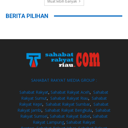
Muat lebih banyak
BERITA PILIHAN
SAHABAT RAKYAT MEDIA GROUP :
Sahabat Rakyat
,
Sahabat Rakyat Aceh
,
Sahabat
Rakyat Sumut
,
Sahabat Rakyat Riau
,
Sahabat
Rakyat Kepri
,
Sahabat Rakyat Sumbar
,
Sahabat
Rakyat Jambi
,
Sahabat Rakyat Bengkulu
,
Sahabat
Rakyat Sumsel
,
Sahabat Rakyat Babel
,
Sahabat
Rakyat Lampung
,
Sahabat Rakyat