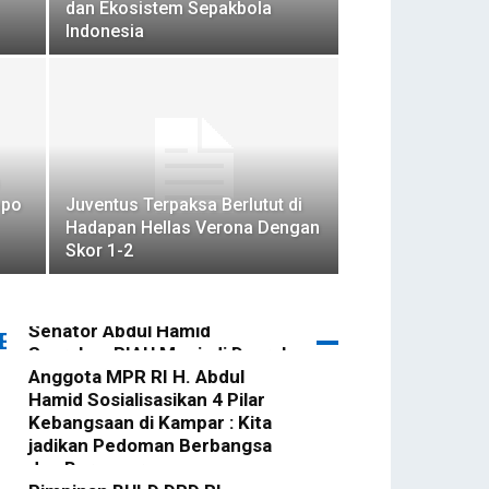
dan Ekosistem Sepakbola
Indonesia
opo
Juventus Terpaksa Berlutut di
Hadapan Hellas Verona Dengan
Skor 1-2
Senator Abdul Hamid
ERITA TERBARU
Suarakan RIAU Menjadi Daerah
Istimewa di Senayan
Anggota MPR RI H. Abdul
Hamid Sosialisasikan 4 Pilar
redaktur
-
20 Mei 2025
Kebangsaan di Kampar : Kita
jadikan Pedoman Berbangsa
dan Bernegara