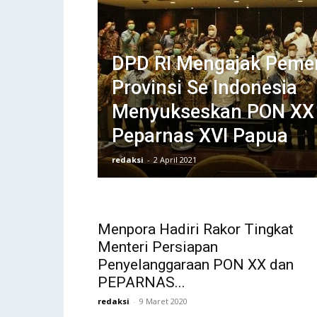
DPD RI Mengajak Pemer
Provinsi Se Indonesia
Menyukseskan PON XX
Peparnas XVI Papua
redaksi
-
2 April 2021
Menpora Hadiri Rakor Tingkat
Menteri Persiapan
Penyelanggaraan PON XX dan
PEPARNAS...
redaksi
-
9 Maret 2020