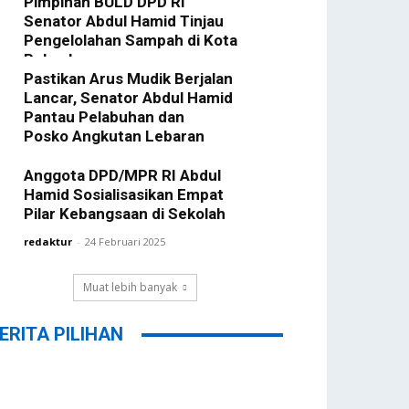
Pimpinan BULD DPD RI
redaktur
-
25 April 2025
Senator Abdul Hamid Tinjau
Pengelolahan Sampah di Kota
Pekanbaru
Pastikan Arus Mudik Berjalan
redaktur
-
25 Maret 2025
Lancar, Senator Abdul Hamid
Pantau Pelabuhan dan
Posko Angkutan Lebaran
redaktur
-
25 Maret 2025
Anggota DPD/MPR RI Abdul
Hamid Sosialisasikan Empat
Pilar Kebangsaan di Sekolah
redaktur
-
24 Februari 2025
Muat lebih banyak
ERITA PILIHAN