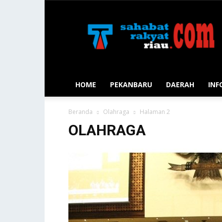
Sahabat
Rakyat
Riau
HOME
PEKANBARU
DAERAH
INF
Beranda
Olahraga
Halaman 2
OLAHRAGA