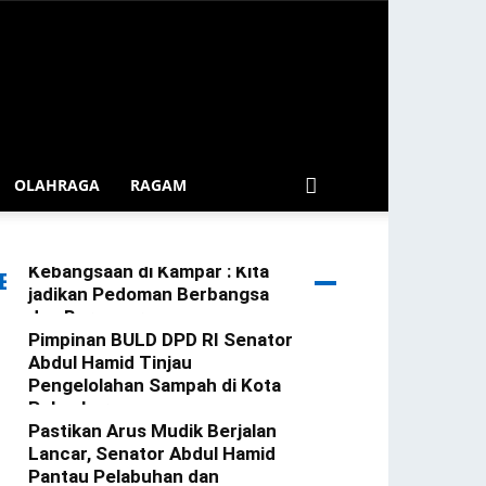
OLAHRAGA
RAGAM
Anggota MPR RI H. Abdul
Hamid Sosialisasikan 4 Pilar
Kebangsaan di Kampar : Kita
ERITA TERBARU
jadikan Pedoman Berbangsa
dan Bernegara
Pimpinan BULD DPD RI Senator
redaktur
-
25 April 2025
Abdul Hamid Tinjau
Pengelolahan Sampah di Kota
Pekanbaru
Pastikan Arus Mudik Berjalan
redaktur
-
25 Maret 2025
Lancar, Senator Abdul Hamid
Pantau Pelabuhan dan