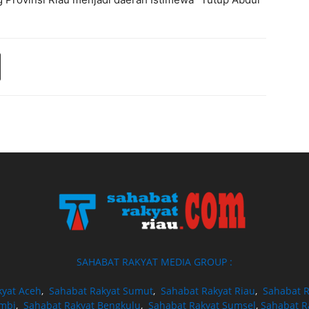
SAHABAT RAKYAT MEDIA GROUP :
kyat Aceh
,
Sahabat Rakyat Sumut
,
Sahabat Rakyat Riau
,
Sahabat R
ambi
,
Sahabat Rakyat Bengkulu
,
Sahabat Rakyat Sumsel
,
Sahabat R