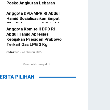
Posko Angkutan Lebaran
redaktur
-
25 Maret 2025
Anggota DPD/MPR RI Abdul
Hamid Sosialisasikan Empat
Pilar Kebangsaan di Sekolah
Anggota Komite II DPD RI
redaktur
-
24 Februari 2025
Abdul Hamid Apresiasi
Kebijakan Presiden Prabowo
Terkait Gas LPG 3 Kg
redaktur
-
4 Februari 2025
Muat lebih banyak
ERITA PILIHAN