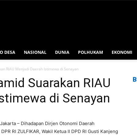
O DESA
NASIONAL
DUNIA
POLHUKAM
EKONOMI
kan RIAU Menjadi Daerah Istimewa di Senayan
amid Suarakan RIAU
B
Istimewa di Senayan
Jakarta – Dihadapan Dirjen Otonomi Daerah
 DPR RI ZULFIKAR, Wakil Ketua II DPD RI Gusti Kanjeng