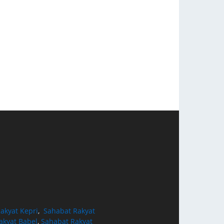
akyat Kepri
,
Sahabat Rakyat
akyat Babel
,
Sahabat Rakyat