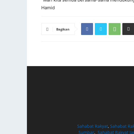
Hamid
Bagikan
Sahabat Rakyat
,
Sahabat Ra
Sumbar
,
Sahabat Rakyat J