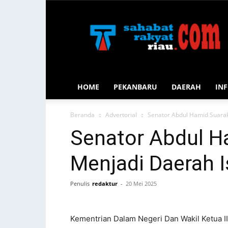
Sahabat
Rakyat
Riau
HOME
PEKANBARU
DAERAH
INF
Beranda
Advertorial
Senator Abdul Hamid Suara
Senator Abdul H
Menjadi Daerah 
Penulis
redaktur
-
20 Mei 2025
Kementrian Dalam Negeri Dan Wakil Ketua II