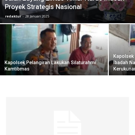
Proyek Strategis Nasional
redaktur
-
28 Januari 2025
Kapolsek
Kapolsek Pelangiran Lakukan Silaturahmi
Ibadah Na
Kamtibmas
Kerukuna