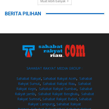
Muat lebih banyak
BERITA PILIHAN
SAHABAT RAKYAT MEDIA GROUP :
Sahabat Rakyat
,
Sahabat Rakyat Aceh
,
Sahabat
Rakyat Sumut
,
Sahabat Rakyat Riau
,
Sahabat
Rakyat Kepri
,
Sahabat Rakyat Sumbar
,
Sahabat
Rakyat Jambi
,
Sahabat Rakyat Bengkulu
,
Sahabat
Rakyat Sumsel
,
Sahabat Rakyat Babel
,
Sahabat
Rakyat Lampung
,
Sahabat Rakyat