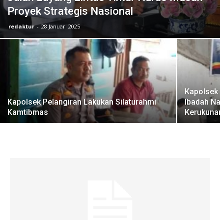
Proyek Strategis Nasional
redaktur
-
28 Januari 2025
Kapolsek
Kapolsek Pelangiran Lakukan Silaturahmi
Ibadah Na
Kamtibmas
Kerukuna