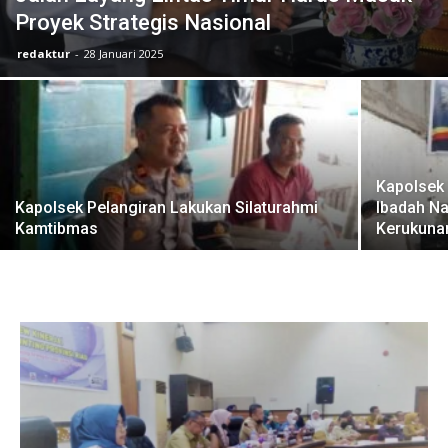
Proyek Strategis Nasional
redaktur
-
28 Januari 2025
Kapolsek
Kapolsek Pelangiran Lakukan Silaturahmi
Ibadah Na
Kamtibmas
Kerukuna