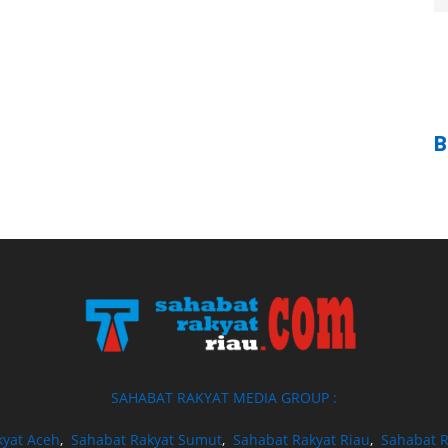
B
SAHABAT RAKYAT MEDIA GROUP :
kyat Aceh
,
Sahabat Rakyat Sumut
,
Sahabat Rakyat Riau
,
Sahabat R