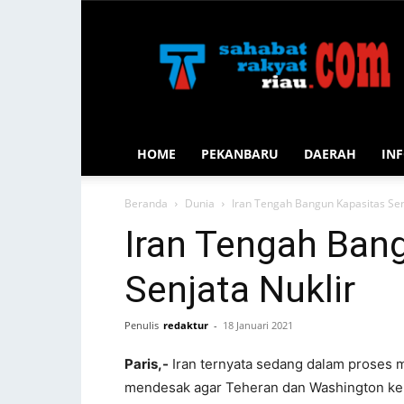
Sahabat
Rakyat
Riau
HOME
PEKANBARU
DAERAH
INF
Beranda
Dunia
Iran Tengah Bangun Kapasitas Sen
Iran Tengah Ban
Senjata Nuklir
Penulis
redaktur
-
18 Januari 2021
Paris,-
Iran ternyata sedang dalam proses 
mendesak agar Teheran dan Washington kemba