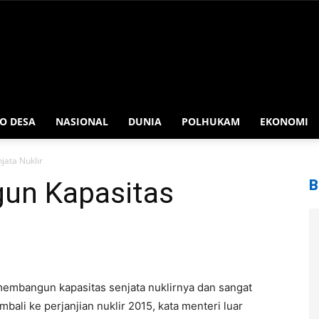
O DESA
NASIONAL
DUNIA
POLHUKAM
EKONOMI
jata Nuklir
gun Kapasitas
B
membangun kapasitas senjata nuklirnya dan sangat
li ke perjanjian nuklir 2015, kata menteri luar