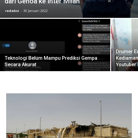
dari Genoa ke Inter Milan
redaksi
-
30 Januari 2022
Drumer E
Teknologi Belum Mampu Prediksi Gempa
Kediaman
Secara Akurat
Youtuber 