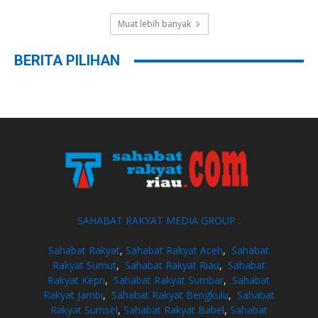
Muat lebih banyak
BERITA PILIHAN
SAHABAT RAKYAT MEDIA GROUP :
Sahabat Rakyat
,
Sahabat Rakyat Aceh
,
Sahabat
Rakyat Sumut
,
Sahabat Rakyat Riau
,
Sahabat
Rakyat Kepri
,
Sahabat Rakyat Sumbar
,
Sahabat
Rakyat Jambi
,
Sahabat Rakyat Bengkulu
,
Sahabat
Rakyat Sumsel
,
Sahabat Rakyat Babel
,
Sahabat